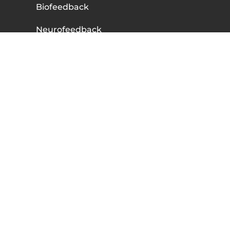
Biofeedback
Neurofeedback
Ausbildung
Therapeuten Info
Über uns
Blog
Shop
Shop
Zahlung und Versand
Widerrufsrecht