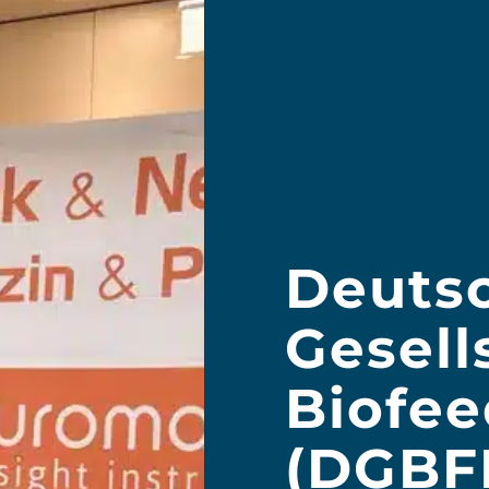
Deuts
Gesell
Biofe
(DGBF