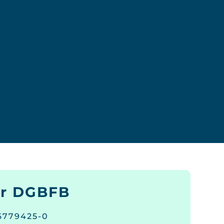
ur DGBFB
 6779425-0