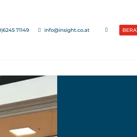
0)6245 71149
info@insight.co.at
BERA
