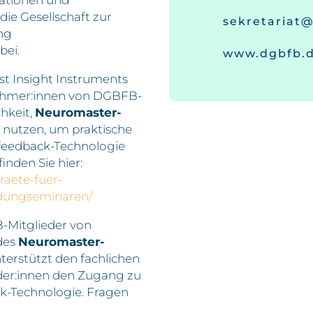
die Gesellschaft zur
sekretariat
ng
bei.
www.dgbfb.
t Insight Instruments
nehmer:innen von DGBFB-
hkeit,
Neuromaster-
nutzen, um praktische
eedback-Technologie
nden Sie hier:
raete-fuer-
ldungseminaren/
-Mitglieder von
des
Neuromaster-
erstützt den fachlichen
der:innen den Zugang zu
k-Technologie. Fragen