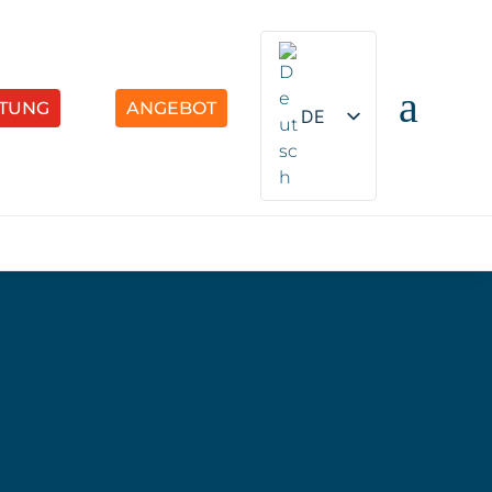
a
TUNG
ANGEBOT
DE
EN