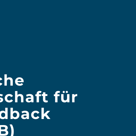
che
schaft für
edback
B)