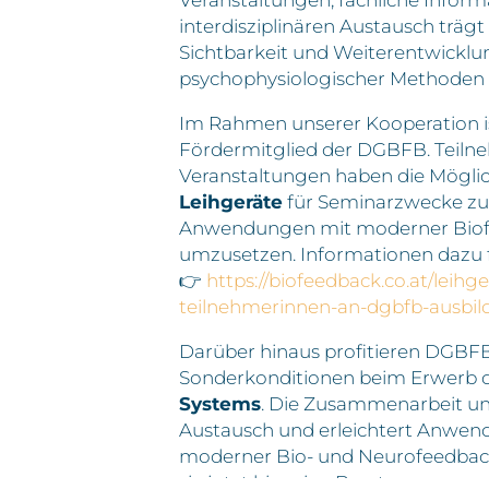
interdisziplinären Austausch trägt 
Sichtbarkeit und Weiterentwicklu
psychophysiologischer Methoden 
Im Rahmen unserer Kooperation is
Fördermitglied der DGBFB. Teil
Veranstaltungen haben die Möglic
Leihgeräte
für Seminarzwecke zu 
Anwendungen mit moderner Biof
umzusetzen. Informationen dazu fi
👉
https://biofeedback.co.at/leihge
teilnehmerinnen-an-dgbfb-ausbi
Darüber hinaus profitieren DGBFB
Sonderkonditionen beim Erwerb 
Systems
. Die Zusammenarbeit unt
Austausch und erleichtert Anwen
moderner Bio- und Neurofeedbac
sie jetzt hier eine Beratung an.