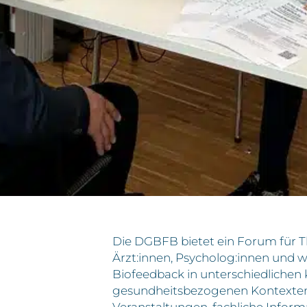
Die DGBFB bietet ein Forum für T
Ärzt:innen, Psycholog:innen und w
Biofeedback in unterschiedlichen 
gesundheitsbezogenen Kontexten
Veranstaltungen, fachliche Infor