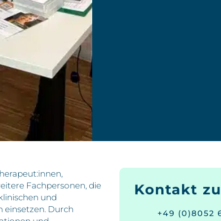
herapeut:innen,
eitere Fachpersonen, die
Kontakt z
klinischen und
 einsetzen. Durch
+49 (0)8052
mationen und