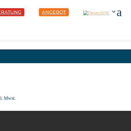
a
ERATUNG
ANGEBOT
DE
l. Mwst.