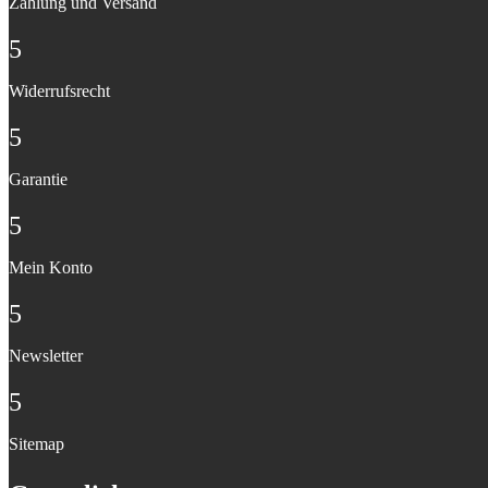
Zahlung und Versand
5
Widerrufsrecht
5
Garantie
5
Mein Konto
5
Newsletter
5
Sitemap