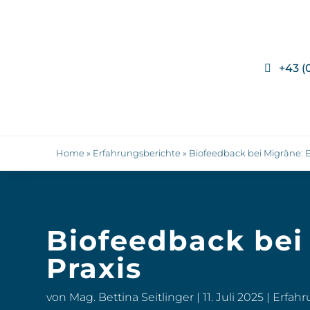
+43 (
Home
»
Erfahrungsberichte
»
Biofeedback bei Migräne: E
Biofeedback bei
Praxis
von
Mag. Bettina Seitlinger
|
11. Juli 2025
|
Erfahr