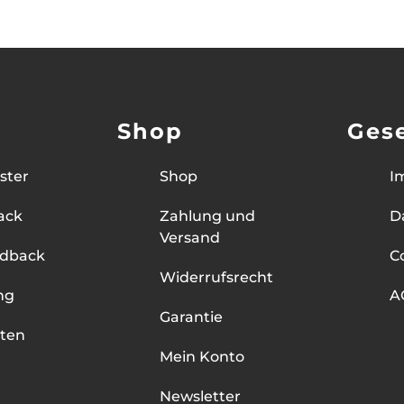
Shop
Gese
ster
Shop
I
ack
Zahlung und
D
Versand
edback
C
Widerrufsrecht
ng
A
Garantie
ten
Mein Konto
Newsletter