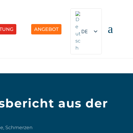
a
TUNG
ANGEBOT
DE
EN
sbericht aus der
ne
,
Schmerzen