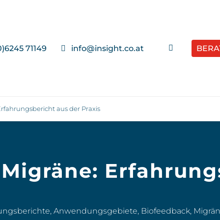
0)6245 71149
info@insight.co.at
BERA

rfahrungsbericht aus der Praxis
 Migräne: Erfahrung
ungsberichte
,
Anwendungsgebiete
,
Biofeedback
,
Migrä