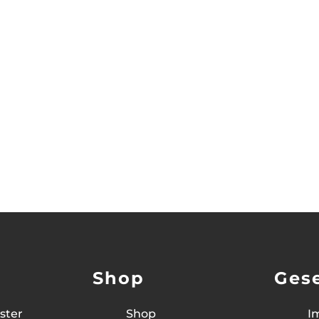
 ergänzenden Therapien stoßen viele auf die
 Methoden...
Shop
Gese
ster
Shop
I