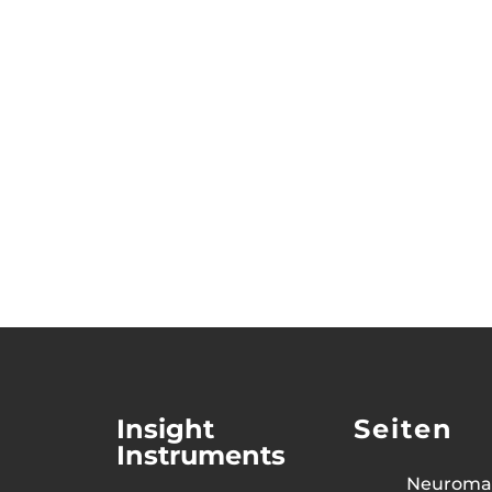
In der Welt der alternativen Medizin und der
Begriffe Biofeedback und Bioresonanz. Beide
Insight
Seiten
Instruments
Neuroma