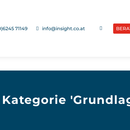
0)6245 71149
info@insight.co.at
BERA

 Kategorie 'Grundla