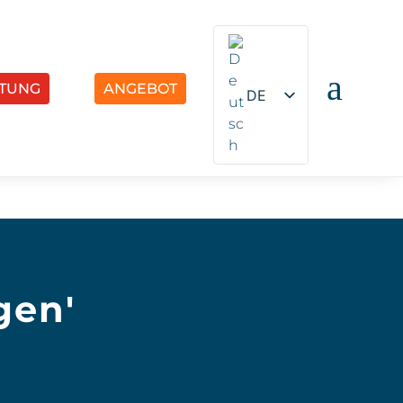
a
TUNG
ANGEBOT
DE
EN
gen'